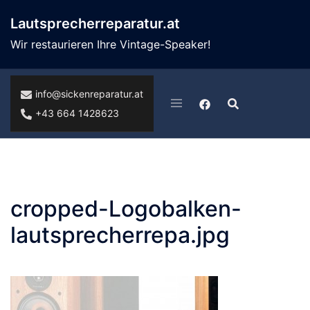
Skip
Lautsprecherreparatur.at
to
content
Wir restaurieren Ihre Vintage-Speaker!
info@sickenreparatur.at
+43 664 1428623
cropped-Logobalken-
lautsprecherrepa.jpg